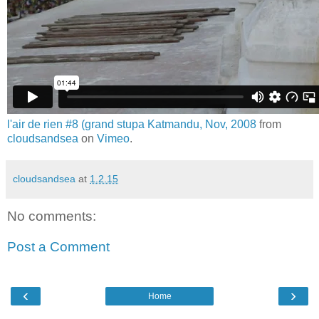
l'air de rien #8 (grand stupa Katmandu, Nov, 2008
from
cloudsandsea
on
Vimeo
.
cloudsandsea
at
1.2.15
No comments:
Post a Comment
‹
›
Home